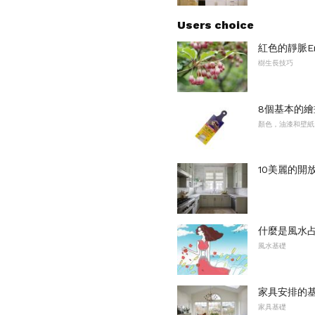
Users choice
紅色的靜脈En
樹生長技巧
8個基本的繪
顏色，油漆和壁紙
10美麗的開
什麼是風水
風水基礎
家具安排的
家具基礎