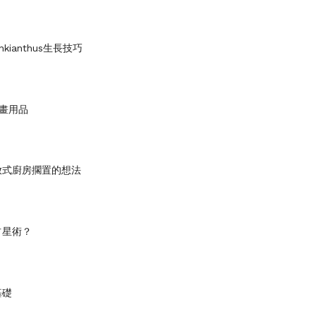
kianthus生長技巧
畫用品
放式廚房擱置的想法
占星術？
基礎