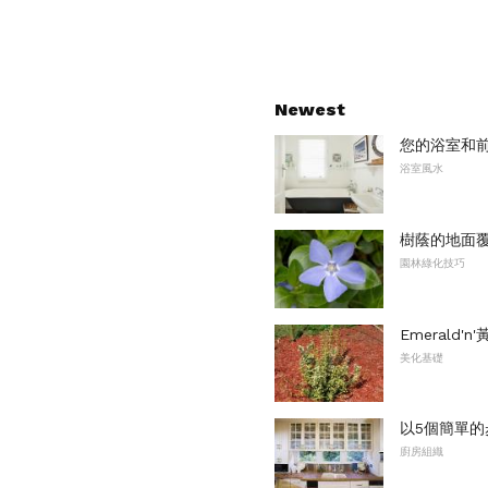
Newest
您的浴室和
浴室風水
樹蔭的地面
園林綠化技巧
Emerald'
美化基礎
以5個簡單
廚房組織