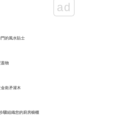
ad
前門的風水貼士
覆蓋物
n'黃金衛矛灌木
的步驟組織您的廚房櫥櫃