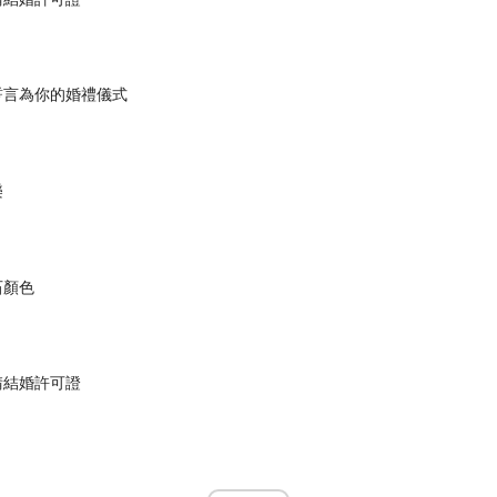
誓言為你的婚禮儀式
樂
石顏色
請結婚許可證