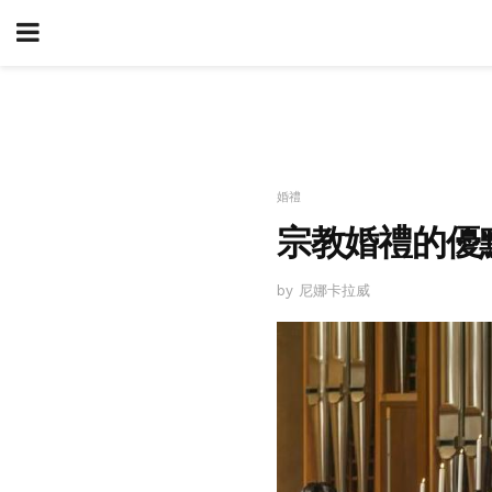
婚禮
宗教婚禮的優
by 尼娜卡拉威